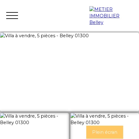
ACCUEIL
ACHETER
LOUER
VENDRE
GESTION LOC
Estimation
Plein écran