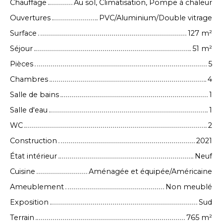
Chauffage
Au sol, Climatisation, Pompe à chaleur
Ouvertures
PVC/Aluminium/Double vitrage
Surface
127
m²
Séjour
51
m²
Pièces
5
Chambres
4
Salle de bains
1
Salle d'eau
1
WC
2
Construction
2021
État intérieur
Neuf
Cuisine
Aménagée et équipée/Américaine
Ameublement
Non meublé
Exposition
Sud
Terrain
765
m²