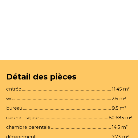
Détail des pièces
entrée
11.45 m²
wc
2.6 m²
bureau
9.5 m²
cuisine - séjour
50.685 m²
chambre parentale
14.5 m²
dégagement
7.73 m²