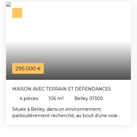
295 000
€
MAISON AVEC TERRAIN ET DÉPENDANCES
4
pièces
106
m²
Belley 01300
Située à Belley, dans un environnement
particulièrement recherché, au bout d’une voie
sans issue garantissant calme et tranquillité, cette
maison rénovée séduit par son authenticité, ses
volumes généreux et son fort potentiel