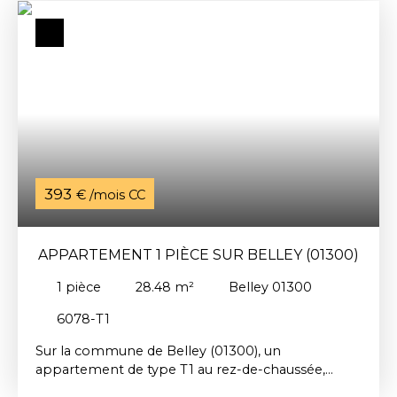
Honoraires d'agence à la charge du locataire :
338€ TTC dont 125€ pour la réalisation de l'état
des lieux d'entrée. Disponible de suite Réf : 6052-
Local
393
€ /mois CC
APPARTEMENT 1 PIÈCE SUR BELLEY (01300)
1
pièce
28.48
m²
Belley 01300
6078-T1
Sur la commune de Belley (01300), un
appartement de type T1 au rez-de-chaussée,
d’une suface de 28. 48 m². Il se compose d’une