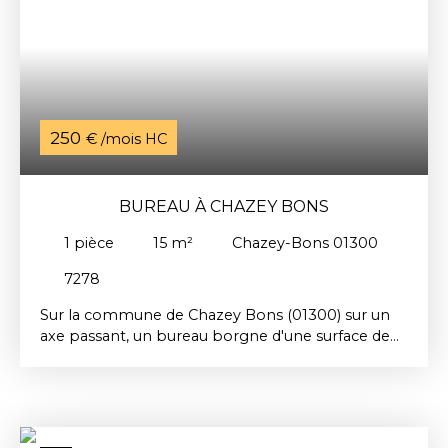
250
€ /mois HC
BUREAU À CHAZEY BONS
1
pièce
15
m²
Chazey-Bons 01300
7278
Sur la commune de Chazey Bons (01300) sur un
axe passant, un bureau borgne d'une surface de
15m². avec en commun avec le bureau voisin, une
entrée, une kitchenette, un WC, une douche, et un
parking avec borne électrique. Electricité, eau,
internet inclus dans le loyer. Loyer : 250€ par
mois. Dépôt de garantie : 250€. Honoraires