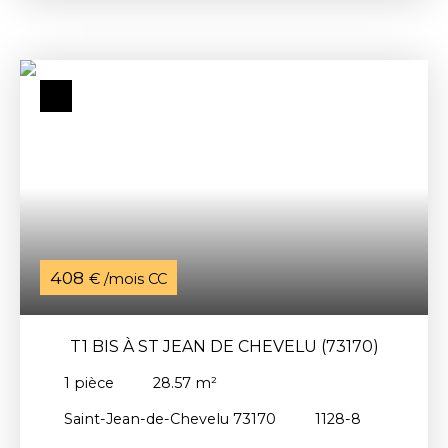
pièce principale à usage de salon/chambre avec
un coin cuisine aménagée et une salle
d'eau/toilette. Vous bénéficierez également d’un
terrain attenant situé à l'entrée de la propriété,
partie gauche. Chauffage électrique individuel.
Loyer : 393 €, dont 10 € de provisions sur
chargesDépôt de garantie : 383 €Honoraires de
location à la charge du locataire : 22. 13 €, dont 51.
26 € pour l’état des lieux d’entréeREF. 6078-T1
Disponible le 30-05-2026
408
€ /mois CC
T1 BIS À ST JEAN DE CHEVELU (73170)
1
pièce
28.57
m²
Saint-Jean-de-Chevelu 73170
1128-8