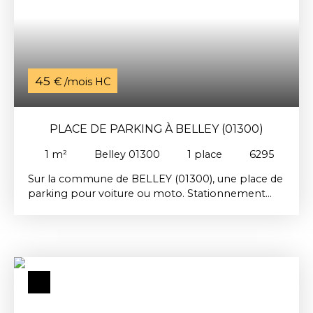
45
€ /mois HC
PLACE DE PARKING À BELLEY (01300)
1
m²
Belley 01300
1
place
6295
Sur la commune de BELLEY (01300), une place de
parking pour voiture ou moto. Stationnement
couvert, dans un bâtiment fermé. Loyer : 45€.
Dépôt garantie : 65€. Honoraires TTC à la charge
du locataire 50€. Réf : 6295Disponible de suite