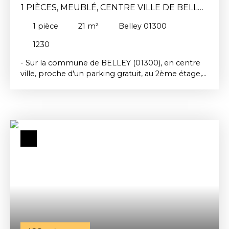
1 PIÈCES, MEUBLÉ, CENTRE VILLE DE BELLEY
(01300)
1
pièce
21
m²
Belley 01300
1230
- Sur la commune de BELLEY (01300), en centre
ville, proche d'un parking gratuit, au 2ème étage,
un studio meublé, d'une surface d'environ 21m². Il
se compose d'une pièce de vie avec cuisine
équipée, d'une salle d'eau et d'un toilette séparé.
Le logement dispose d'une cave privative au rez-
de-chaussée de l'immeuble. Chauffage individuel
électrique. Loyer : 425€ dont 20€ de provisions
sur charges. Dépôt de garantie : 810€. Honoraires
d'agence à la charge du locataire : 142. 80€ dont
37. 80€ pour la réalisation de l'état des lieux
d'entrée. Réf : 1230 Disponible le 23/08/2026