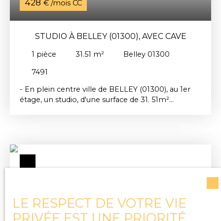
428
€ /mois CC
STUDIO À BELLEY (01300), AVEC CAVE
1
pièce
31.51
m²
Belley 01300
7491
- En plein centre ville de BELLEY (01300), au 1er
étage, un studio, d'une surface de 31. 51m²
composé d'une cuisine, d'une pièce de vie et d'une
salle d'eau avec toilette. Le logement dispose
d'une cave, au rez-de-chaussée de l'immeuble.
Chauffage individuel électrique. Loyer : 428€ dont
18€ de provisions sur charges. Dépôt de garantie :
410€. Honoraires d'agence à la charge du locataire
: 245. 78€ dont 56. 72e pour la réalisation de l'état
des lieux d'entrée. Réf : 7491 Disponible
LE RESPECT DE VOTRE VIE
PRIVÉE EST UNE PRIORITÉ