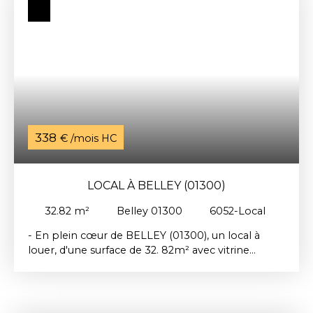
d'agence à la charge du locataire : 250€ TTC.
338
€ /mois HC
LOCAL À BELLEY (01300)
32.82
m²
Belley 01300
6052-Local
- En plein cœur de BELLEY (01300), un local à
louer, d'une surface de 32. 82m² avec vitrine
donnant sur la rue. Il se compose d'une pièce
principale, d'un débarras et d'un toilette.
Chauffage individuel électrique. Loyer mensuel :
348€ dont 10e de provisions sur charges.