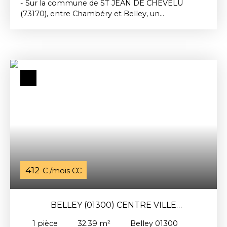
- Sur la commune de ST JEAN DE CHEVELU
(73170), entre Chambéry et Belley, un
appartement de type 1 Bis, d'une surface de 28.
57m². Il se compose d'une pièce de vie avec coin
cuisine, d'une pièce de 7. 68m², d'une salle d'eau et
d'un toilette. Chauffage individuel électrique.
Loyer : 408€ dont 20€ de provisions sur charges.
Dépôt de garantie : 388€. Honoraires d'agence à
la charge du locataire : 194. 28€ dont 51. 43€ pour
la réalisation de l'état des lieux d'entrée. Réf 1128-8
Disponible fin aout.
412
€ /mois CC
BELLEY (01300) CENTRE VILLE
APPARTEMENT 1 PIÈCE
1
pièce
32.39
m²
Belley 01300