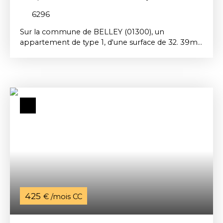
6296
Sur la commune de BELLEY (01300), un
appartement de type 1, d'une surface de 32. 39m²
comprenant : un dégagement, un séjour / cuisine,
une chambre en alcôve, une salle de bains et un
wc. Chauffage individuel électrique. Loyer mensuel
: 412€, dont 19€ de provision de charge. Dépôt de
garantie : 393€. Honoraires de location à la charge
du locataire: 252. 64€ TTC dont 58. 30€ pour la
réalisation de l'état des lieux. Ref: 6296 7-3 AR.
Libre le 23/11/2025
425
€ /mois CC