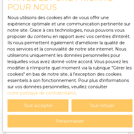
POUR NOUS
Nous utilisons des cookies afin de vous offrir une
424
€ /mois HT HC
expérience optimale et une communication pertinente sur
notre site. Grace à ces technologies, nous pouvons vous
proposer du contenu en rapport avec vos centres d'intérêt.
LOCAL COMMERCIAL SUR CHINDRIEUX
Ils nous permettent également d'améliorer la qualité de
(73310) DE 92,71 M2
nos services et la convivialité de notre site internet. Nous
92.71
m²
Chindrieux 73310
utiliserons uniquement les données personnelles pour
6122 local
lesquelles vous avez donné votre accord. Vous pouvez les
modifier à n'importe quel moment via la rubrique ″Gérer les
Local commercial situé sur la route principale de
cookies″ en bas de notre site, à l'exception des cookies
Chindrieux, axe Aix-les-Bains / Seyssel, bénéficiant
essentiels à son fonctionnement. Pour plus d'informations
d’une bonne visibilité. Le local se compose d'un
sur vos données personnelles, veuillez consulter
espace avec vitrine donnant sur la rue, d'une
notre politique de confidentialité
.
réserve avec point d'eau, un couloir de distribution
avec wc, une arrière boutique avec point d'eau et
Tout accepter
Tout refuser
accès extérieur, une cave. Parking à proximité.
Loyer : 469 € / mois TTC (hors TVA) Charges : 45 €
Personnaliser
/ mois Dépôt de garantie : 424 € Honoraires
d’agence : 381,60 € TTC + 125 € TTC pour l’état des