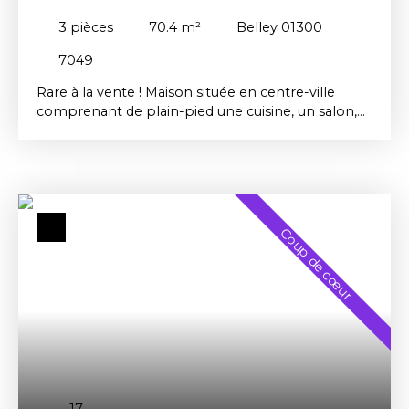
DÉPENDANCES ET TERRAIN
3
pièces
70.4
m²
Belley 01300
7049
Rare à la vente ! Maison située en centre-ville
comprenant de plain-pied une cuisine, un salon,
une salle de bains et un wc indépendant. L'étage
est constitué de 2 grandes chambres. Il est
possible de créer des chambres supplémentaires
au premier étage.
La bâtisse est édifiée sur un
terrain plat et clos de 257 m² exposé Sud-Est. La
maison dispose de dépendances à usage
Coup de cœur
d’appentis (21 m²), garage (22 m²) et cave (8 m²).
Le chauffage est assuré par une chaudière au gaz
de ville. La situation est appréciable dans une
petite rue avec les commodités accessibles à
pieds.
17