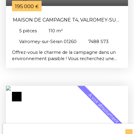
195 000
€
MAISON DE CAMPAGNE T4, VALROMEY-SUR-
SERAN
5
pièces
110
m²
Valromey-sur-Séran 01260
7488 S73
Offrez-vous le charme de la campagne dans un
environnement paisible ! Vous recherchez une
maison à personnaliser selon vos envies, dans un
cadre verdoyant et agréable ? Cette maison de
campagne située sur la commune de Valromey-
sur-Séran pourrait bien être votre prochain coup
de cœur. D'une superficie d'environ 110m²
A voir absolument
habitables, elle offre une distribution
fonctionnelle. Au rez-de-chaussée, vous
découvrirez un salon/séjour convivial, une cuisine,
une salle d'eau ainsi qu'un WC indépendant. À
l'étage, l'espace nuit se compose de trois
chambres et d'un second WC. Vous bénéficierez
d'un garage de 23 m², d'un atelier, ainsi que d'un