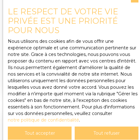
terrain de 508 m², idéal pour profiter des beaux
LE RESPECT DE VOTRE VIE
jours ou aménager un espace de détente. Cette
PRIVÉE EST UNE PRIORITÉ
maison représente une belle opportunité pour
8
les amateurs de rénovation : des travaux
POUR NOUS
199 000
€
d'amélioration énergétique sont à prévoir, vous
permettant de valoriser le bien tout en l'adaptant
Nous utilisons des cookies afin de vous offrir une
MAISON MITOYENNE 2 CÔTÉS À VENDRE, 4
à vos besoins et à votre confort. Une visite
expérience optimale et une communication pertinente sur
PIÈCES - VALROMEY-SUR-SÉRAN 01260
s'impose ! Contactez-nous dès aujourd'hui pour
notre site. Grace à ces technologies, nous pouvons vous
4
pièces
116
m²
découvrir le potentiel de cette maison de
proposer du contenu en rapport avec vos centres d'intérêt.
campagne et concrétiser votre projet immobilier.
Valromey-sur-Séran 01260
7360
Ils nous permettent également d'améliorer la qualité de
Contact : Aubin RICHARD / Mail : aubin@metier-
nos services et la convivialité de notre site internet. Nous
Maison Mitoyenne 2 Côtés - 116 m² - 3 Chambres -
immobilier. fr / Tel : 06 13 96 15 16 Activité exercée
utiliserons uniquement les données personnelles pour
Rénovée en 2023Découvrez cette charmante
sous statut d’agent commercial, RSAC 879 410
lesquelles vous avez donné votre accord. Vous pouvez les
maison de village, récemment rénovée en 2023,
678 Bourg-en-Bresse, entrepreneur individuel.
modifier à n'importe quel moment via la rubrique ″Gérer les
offrant un cadre de vie agréable et fonctionnel.
cookies″ en bas de notre site, à l'exception des cookies
Avec ses 116 m² habitables répartis sur 3 niveaux,
essentiels à son fonctionnement. Pour plus d'informations
cette propriété saura vous séduire par son espace
sur vos données personnelles, veuillez consulter
et son confort. Au rez-de-chaussée, vous
notre politique de confidentialité
.
trouverez un spacieux séjour, salon avec cuisine de
43 m² baigné de lumière, idéal pour des moments
Tout accepter
Tout refuser
conviviaux en famille ou entre amis. La cuisine