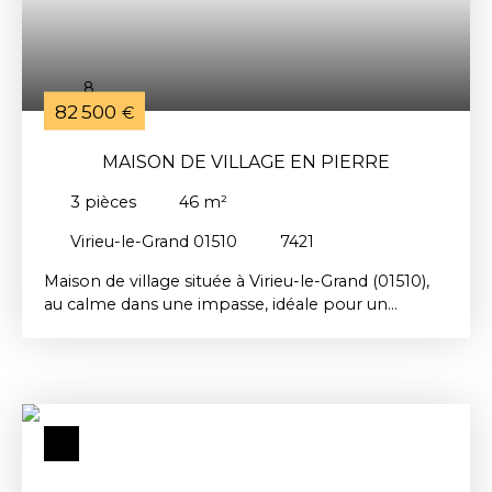
8
82 500
€
MAISON DE VILLAGE EN PIERRE
3
pièces
46
m²
Virieu-le-Grand 01510
7421
Maison de village située à Virieu-le-Grand (01510),
au calme dans une impasse, idéale pour un
premier achat ou investissement locatif sécurisé.
Ce bien se développe sur trois niveaux et
comprend au rez-de-chaussée un salon et une
cuisine indépendante, au premier étage une
chambre ainsi qu’une salle de bains avec WC, et au
dernier niveau une seconde chambre. La
commune de Virieu-le-Grand est recherchée pour
sa qualité de vie et son dynamisme, avec gare,