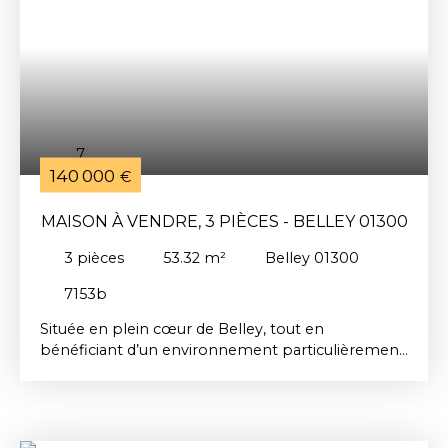
commerces, services médicaux et environnement
naturel attractif. La taxe foncière est faible,
seulement 292 € par an dont 67 € de taxe
d’ordures ménagères récupérables. Un bien
simple, efficace et parfaitement adapté à un
rendement locatif.
7
140 000
€
MAISON À VENDRE, 3 PIÈCES - BELLEY 01300
3
pièces
53.32
m²
Belley 01300
7153b
Située en plein cœur de Belley, tout en
bénéficiant d’un environnement particulièrement
calme, cette charmante maison de type 3,
entièrement rénovée en 2011, constitue une
opportunité idéale pour une résidence principale
comme pour un investissement locatif. D’une