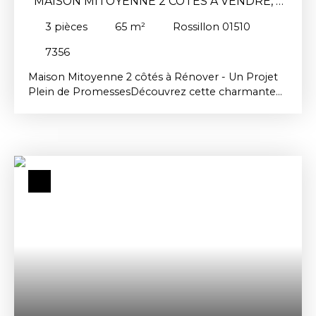
MAISON MITOYENNE 2 CÔTÉS À VENDRE, 3
PIÈCES - ROSSILLON 01510
3
pièces
65
m²
Rossillon 01510
7356
Maison Mitoyenne 2 côtés à Rénover - Un Projet
Plein de PromessesDécouvrez cette charmante
maison mitoyenne 2 côtés. Avec ses 65 m²
habitables répartis sur 3 niveaux, cette propriété
offre un potentiel immense pour ceux qui rêvent
de créer un foyer unique. Le terrain non attenant
de 80 m² vous invite à imaginer des moments de
détente en plein air. A l'étage, une cuisine nue
attend vos idées pour devenir un espace culinaire
fonctionnel et chaleureux. Les deux chambres et
la salle d'eau, bien que nécessitant des travaux de
rénovation, promettent de se transformer en
espaces de vie confortables et personnalisés. Les
ouvertures en bois et les portes à simple vitrage
ajoutent un charme authentique à cette maison.
Dépendances: cave, atelier et grenier offrent des
possibilités de stockage ou d'aménagements