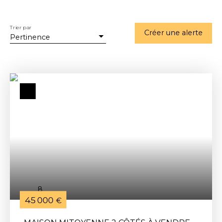
Trier par
Créer une alerte
Pertinence
8
45 000
€