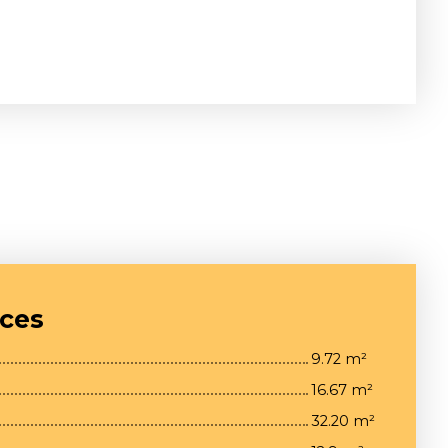
èces
9.72 m²
16.67 m²
32.20 m²