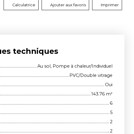
Calculatrice
Ajouter aux favoris
Imprimer
ues techniques
Au sol, Pompe à chaleur/Individuel
PVC/Double vitrage
Oui
143.76
m²
6
5
2
2