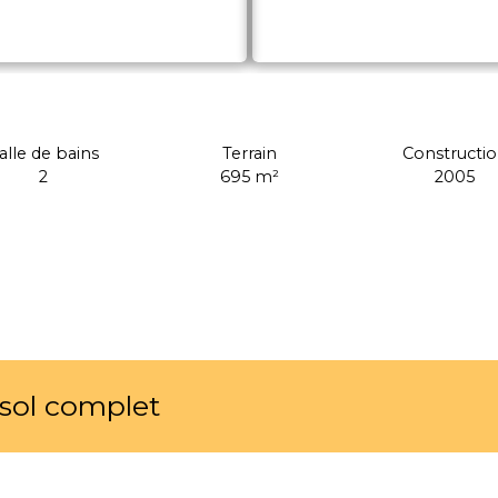
alle de bains
Terrain
Constructi
2
695
m²
2005
s-sol complet