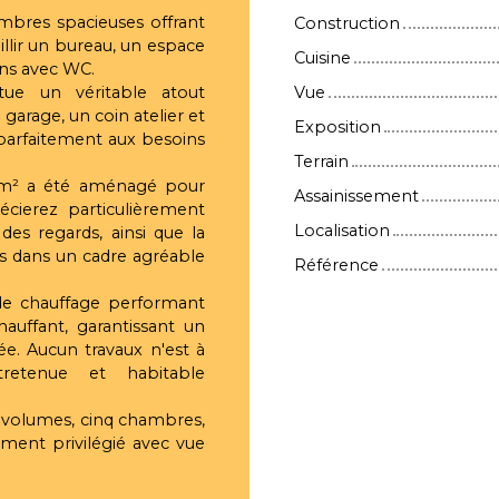
ambres spacieuses offrant
Construction
llir un bureau, un espace
Cuisine
ains avec WC.
tue un véritable atout
Vue
rage, un coin atelier et
Exposition
arfaitement aux besoins
Terrain
95 m² a été aménagé pour
Assainissement
écierez particulièrement
Localisation
 des regards, ainsi que la
is dans un cadre agréable
Référence
 de chauffage performant
uffant, garantissant un
ée. Aucun travaux n'est à
retenue et habitable
x volumes, cinq chambres,
ment privilégié avec vue