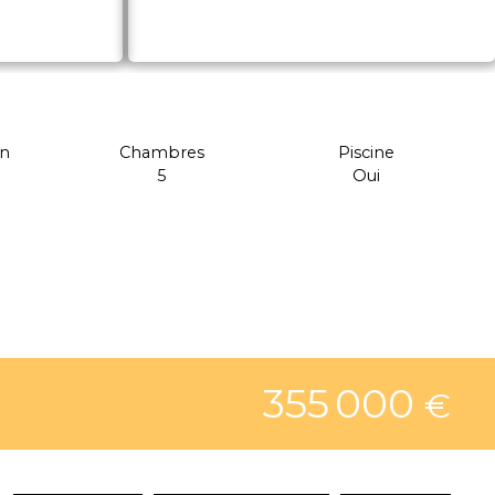
on
Chambres
Piscine
5
Oui
355 000
€