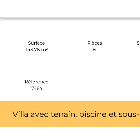
Surface
Pièces
S
143.76
m²
6
Référence
7464
Villa avec terrain, piscine et sou