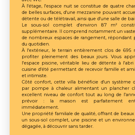
À l'étage, l'espace nuit se constitue de quatre ch
de belles surfaces, d'une mezzanine pouvant accuei
détente ou de télétravail, ainsi que d'une salle de b
Le sous-sol complet d'environ 87 m² consti
supplémentaire. Il comprend notamment un vaste ga
de nombreux espaces de rangement, répondant p
du quotidien.
À l'extérieur, le terrain entièrement clos de 6
profiter pleinement des beaux jours. Vous appr
l'espace piscine, véritable lieu de détente à l'abri
cuisine d'été permettant de recevoir famille et am
et intimiste.
Côté confort, cette villa bénéficie d'un système
par pompe à chaleur alimentant un plancher cha
excellent niveau de confort tout au long de l'ann
prévoir : la maison est parfaitement ent
immédiatement.
Une propriété familiale de qualité, offrant de beau
un sous-sol complet, une piscine et un environne
dégagée, à découvrir sans tarder.