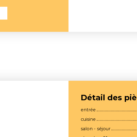
l
Détail des pi
entrée
cuisine
salon - séjour