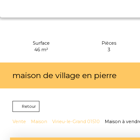
Surface
Pièces
46
m²
3
maison de village en pierre
Retour
Vente
Maison
Virieu-le-Grand 01510
Maison à vendre