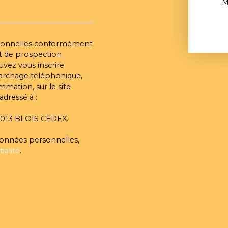
M
rsonnelles conformément
et de prospection
vez vous inscrire
marchage téléphonique,
mmation, sur le site
adressé à :
 41013 BLOIS CEDEX.
 données personnelles,
ialité
.