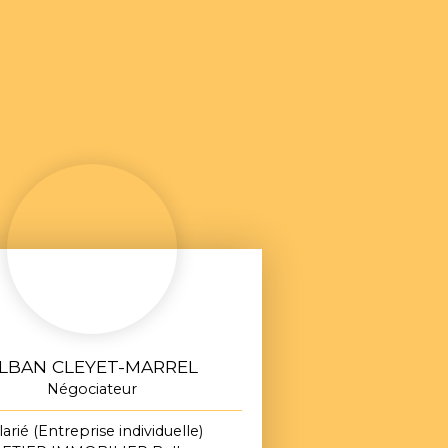
LBAN CLEYET-MARREL
Négociateur
larié (Entreprise individuelle)