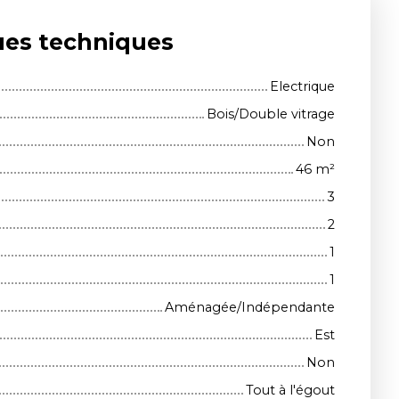
ues techniques
Electrique
Bois/Double vitrage
Non
46
m²
3
2
1
1
Aménagée/Indépendante
Est
Non
Tout à l'égout