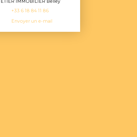
ETIER IMMOBILIER Belley
+33 6 18 84 11 86
Envoyer un e-mail