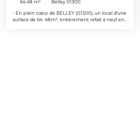
64.48
m²
Belley 01300
- En plein cœur de BELLEY (01300), un local d'une
surface de 64. 48m², entièrement refait à neuf en
2024, aux normes PMR, avec grande vitrine
donnant sur une rue passante disposant d'un
toilette. Chauffage individuel (PAC air/air) Loyer :
655€ dont 55€ de provisions sur charges. Dépôt
de garantie : 600€. Honoraires d'agence : 690€
dont 125€ pour la réalisation de l'état des lieux
d'entrée. Réf : 1237-Local Disponible début août