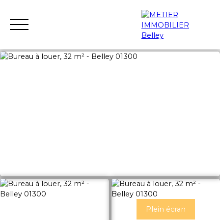
ACCUEIL
ACHETER
LOUER
VENDRE
GESTION LOC
Estimation
Plein écran