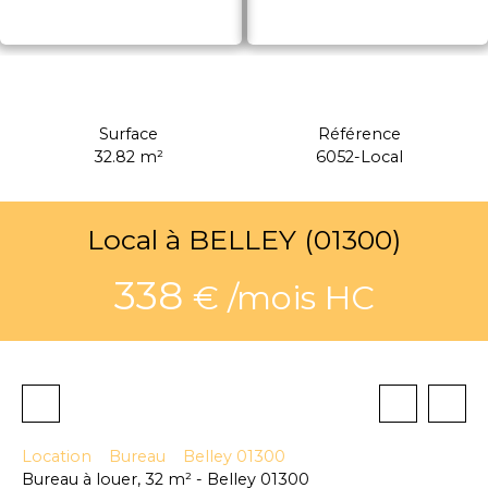
Surface
Référence
32.82
m²
6052-Local
Local à BELLEY (01300)
338
€ /mois HC
Location
Bureau
Belley 01300
Bureau à louer, 32 m² - Belley 01300