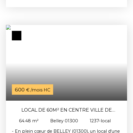
donnant sur la rue. Il se compose d'une pièce
principale, d'un débarras et d'un toilette.
Chauffage individuel électrique. Loyer mensuel :
348€ dont 10e de provisions sur charges.
Honoraires d'agence à la charge du locataire :
338€ TTC dont 125€ pour la réalisation de l'état
des lieux d'entrée. Disponible de suite Réf : 6052-
Local
600
€ /mois HC
LOCAL DE 60M² EN CENTRE VILLE DE
BELLEY (01300)
64.48
m²
Belley 01300
1237-local
- En plein cœur de BELLEY (01300), un local d'une