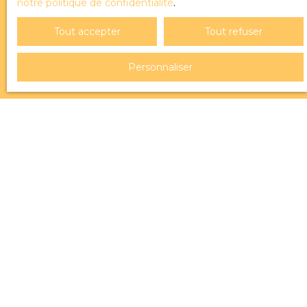
notre politique de confidentialité
.
politique de confidentialité
.
Tout accepter
Tout refuser
Recevoir des annonces
Personnaliser
JE RECHERCHE UN BIEN
Vente terrain Belley (01300)
Vente maison Belley (01300)
Location appartement Belley (01300)
Vente maison Valromey-sur-Séran (01260)
Vente maison Chindrieux (73310)