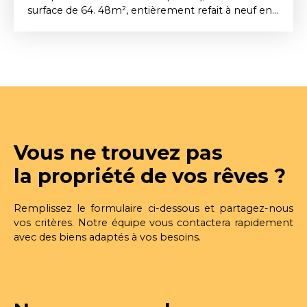
surface de 64. 48m², entièrement refait à neuf en
2024, aux normes PMR, avec grande vitrine
donnant sur une rue passante disposant d'un
toilette. Chauffage individuel (PAC air/air) Loyer :
655€ dont 55€ de provisions sur charges. Dépôt
de garantie : 600€. Honoraires d'agence : 690€
dont 125€ pour la réalisation de l'état des lieux
d'entrée. Réf : 1237-Local Disponible début août
Vous ne trouvez pas
la propriété de vos rêves ?
Remplissez le formulaire ci-dessous et partagez-nous
vos critères. Notre équipe vous contactera rapidement
avec des biens adaptés à vos besoins.