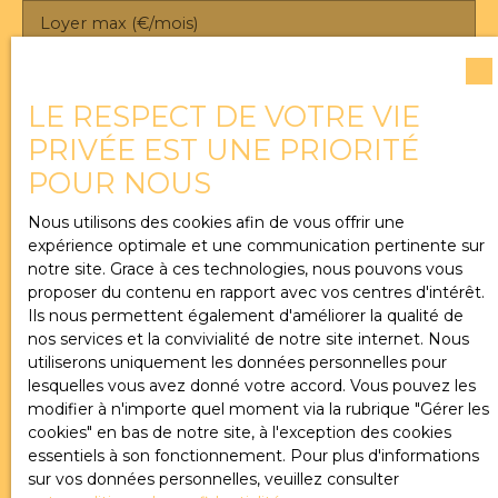
Loyer max (€/mois)
Surface min (m²)
LE RESPECT DE VOTRE VIE
PRIVÉE EST UNE PRIORITÉ
J'accepte le traitement de mes données
POUR NOUS
personnelles conformément au RGPD. Si vous ne
souhaitez pas faire l'objet de prospection
Nous utilisons des cookies afin de vous offrir une
commerciale par voie téléphonique, vous pouvez
expérience optimale et une communication pertinente sur
vous inscrire gratuitement sur la liste d'opposition
notre site. Grace à ces technologies, nous pouvons vous
au démarchage téléphonique, prévu par l'article
proposer du contenu en rapport avec vos centres d'intérêt.
L223-1 du code de la consommation, sur le site
Ils nous permettent également d'améliorer la qualité de
Internet www.bloctel.gouv.fr ou par courrier
nos services et la convivialité de notre site internet. Nous
adressé à :
utiliserons uniquement les données personnelles pour
lesquelles vous avez donné votre accord. Vous pouvez les
Société Worldline, Service Bloctel, CS 61311, 41013
modifier à n'importe quel moment via la rubrique ″Gérer les
BLOIS CEDEX.
cookies″ en bas de notre site, à l'exception des cookies
essentiels à son fonctionnement. Pour plus d'informations
Pour en savoir plus sur le traitement de vos
sur vos données personnelles, veuillez consulter
données personnelles, veuillez consulter notre