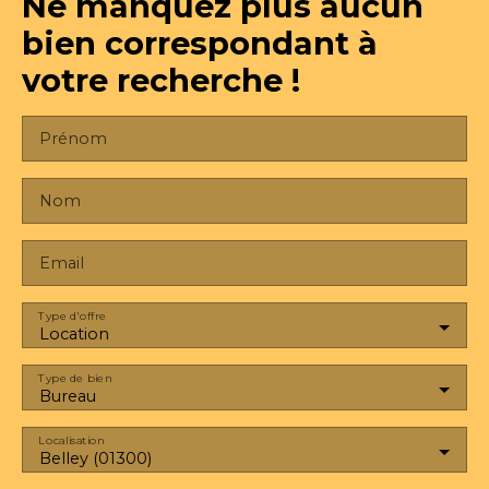
Ne manquez plus aucun
bien
correspondant à
votre recherche !
Prénom
Nom
Email
Type d'offre
Location
Type de bien
Bureau
Localisation
Belley (01300)