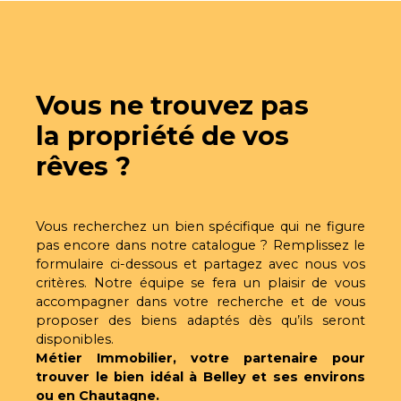
Son exposition et son accès permettent une
entrée par le nord, offrant ainsi la possibilité de
profiter d’ouvertures Sud-Est. Les viabilités (eau,
électricité et raccordement au tout-à-l'égout) se
trouvent à proximité. Toutes les autorisations
Vous ne trouvez pas
d’urbanisme étant obtenues, il ne vous reste plus
qu’à déposer votre permis de construire pour
la propriété de vos
donner vie au projet immobilier de vos rêves.
rêves ?
Vous recherchez un bien spécifique qui ne figure
pas encore dans notre catalogue ? Remplissez le
formulaire ci-dessous et partagez avec nous vos
critères. Notre équipe se fera un plaisir de vous
accompagner dans votre recherche et de vous
proposer des biens adaptés dès qu’ils seront
disponibles.
Métier Immobilier, votre partenaire pour
trouver le bien idéal à Belley et ses environs
ou en Chautagne.