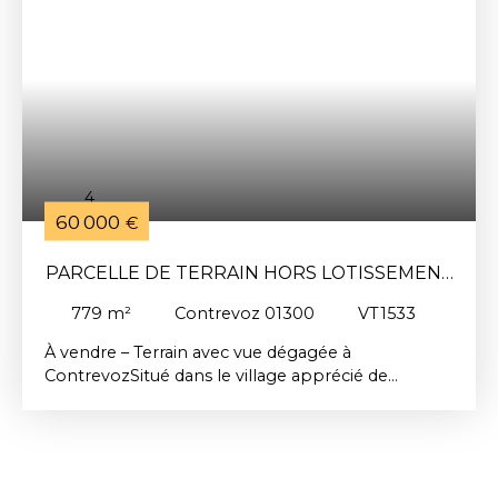
4
60 000
€
PARCELLE DE TERRAIN HORS LOTISSEMENT
779 M²
779
m²
Contrevoz 01300
VT1533
À vendre – Terrain avec vue dégagée à
ContrevozSitué dans le village apprécié de
Contrevoz, disposant d’une école, d’un ramassage
scolaire et d’un commerce de proximité, à
seulement 8 km de Belley, ce joli terrain de 779
m² vous séduira par sa vue imprenable sur les
massifs montagneux et le charme du vieux village.