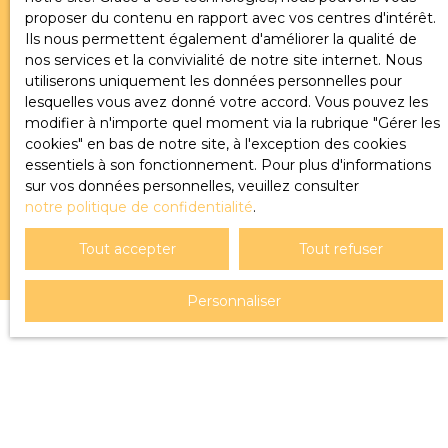
Société Worldline, Service Bloctel, CS 61311, 41013
proposer du contenu en rapport avec vos centres d'intérêt.
BLOIS CEDEX.
Ils nous permettent également d'améliorer la qualité de
nos services et la convivialité de notre site internet. Nous
Pour en savoir plus sur le traitement de vos
utiliserons uniquement les données personnelles pour
données personnelles, veuillez consulter notre
lesquelles vous avez donné votre accord. Vous pouvez les
politique de confidentialité
.
modifier à n'importe quel moment via la rubrique ″Gérer les
cookies″ en bas de notre site, à l'exception des cookies
essentiels à son fonctionnement. Pour plus d'informations
sur vos données personnelles, veuillez consulter
Recevoir des annonces
notre politique de confidentialité
.
Tout accepter
Tout refuser
Personnaliser
JE RECHERCHE UN BIEN
Vente terrain Belley (01300)