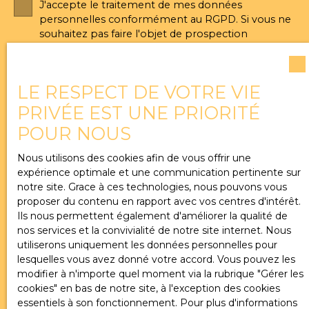
J'accepte le traitement de mes données
personnelles conformément au RGPD. Si vous ne
souhaitez pas faire l'objet de prospection
commerciale par voie téléphonique, vous pouvez
vous inscrire gratuitement sur la liste d'opposition
au démarchage téléphonique, prévu par l'article
LE RESPECT DE VOTRE VIE
L223-1 du code de la consommation, sur le site
Internet www.bloctel.gouv.fr ou par courrier
PRIVÉE EST UNE PRIORITÉ
adressé à :
POUR NOUS
Société Worldline, Service Bloctel, CS 61311, 41013
Nous utilisons des cookies afin de vous offrir une
BLOIS CEDEX.
expérience optimale et une communication pertinente sur
notre site. Grace à ces technologies, nous pouvons vous
Pour en savoir plus sur le traitement de vos
proposer du contenu en rapport avec vos centres d'intérêt.
données personnelles, veuillez consulter notre
Ils nous permettent également d'améliorer la qualité de
politique de confidentialité
.
nos services et la convivialité de notre site internet. Nous
utiliserons uniquement les données personnelles pour
lesquelles vous avez donné votre accord. Vous pouvez les
modifier à n'importe quel moment via la rubrique ″Gérer les
Recevoir des annonces
cookies″ en bas de notre site, à l'exception des cookies
essentiels à son fonctionnement. Pour plus d'informations