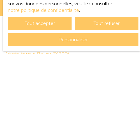
sur vos données personnelles, veuillez consulter
notre politique de confidentialité
.
Tout accepter
Tout refuser
JE RECHERCHE UN BIEN
Personnaliser
Vente terrain Belley (01300)
Location appartement Belley (01300)
Vente maison Belley (01300)
Vente maison Valromey-sur-Séran (01260)
Vente maison Chindrieux (73310)
JE SUIS PROPRIÉTAIRE
Estimez votre bien