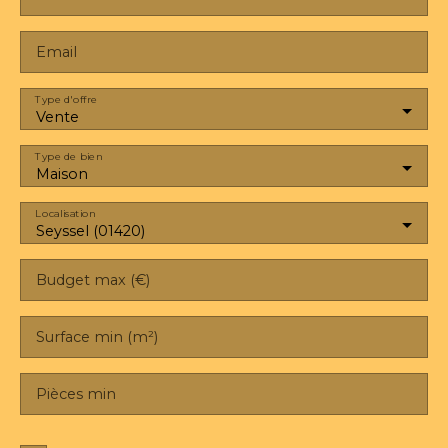
Email
Type d'offre
Vente
Type de bien
Maison
Localisation
Seyssel (01420)
Budget max (€)
Surface min (m²)
Pièces min