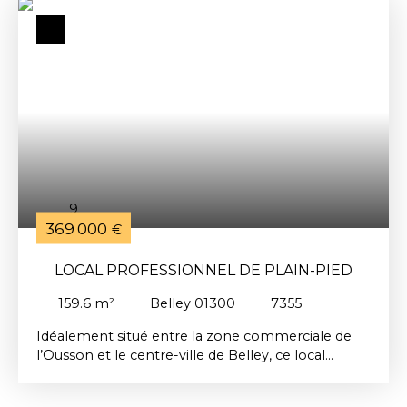
excellente visibilité grâce à sa vitrine et ses 8
mètres linéaires de façade. Il se trouve à proximité
immédiate des commerces, pharmacie, banques
et lycée. Plusieurs parkings facilitent l’accès pour
la clientèle (parking des Charmilles et du Mail). Ce
local permet toute activité commerciale.
Anciennement occupé par un boulanger-
pâtissier. Une cour à l’arrière permet d’organiser
facilement les livraisons et le stationnement. Une
opportunité rare pour un projet commercial
ambitieux !
9
369 000
€
LOCAL PROFESSIONNEL DE PLAIN-PIED
159.6
m²
Belley 01300
7355
Idéalement situé entre la zone commerciale de
l’Ousson et le centre-ville de Belley, ce local
professionnel ou commercial entièrement
rénové bénéficie d’un emplacement stratégique