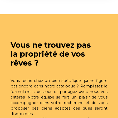
et d’un environnement dynamique. Implanté en
rez-de-chaussée d’une petite copropriété
réhabilitée en 2011 et labellisée BBC, il offre de
plain-pied une surface de 159,60 m² fonctionnelle
et adaptée à de nombreuses activités. L’espace
intérieur se compose d’un accueil, de six bureaux
indépendants, d’un sanitaire, d’une cuisinette,
d’une pièce technique ainsi que d’un plateau en
Vous ne trouvez pas
mezzanine (non inclus dans la surface), idéal en
espace de rangement ou complément d’activité.
la propriété de vos
Un vaste parking en façade assure un accès
rêves ?
pratique pour la clientèle et les collaborateurs.
Outre ses prestations, l’immeuble labellisé BBC
garantit un confort thermique et acoustique
optimal. Les charges annuelles de copropriété
Vous recherchez un bien spécifique qui ne figure
s’élèvent à 2 644,81 €.
pas encore dans notre catalogue ? Remplissez le
formulaire ci-dessous et partagez avec nous vos
critères. Notre équipe se fera un plaisir de vous
accompagner dans votre recherche et de vous
proposer des biens adaptés dès qu’ils seront
disponibles.