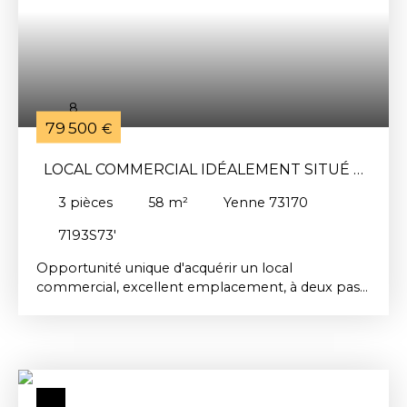
projet commercial recherchant confort, visibilité
et simplicité de gestion.
8
79 500
€
LOCAL COMMERCIAL IDÉALEMENT SITUÉ À
YENNE
3
pièces
58
m²
Yenne 73170
7193S73'
Opportunité unique d'acquérir un local
commercial, excellent emplacement, à deux pas
du centre-ville de Yenne !Ce local de 58 m², avec
une belle surface de vitrine offrant une grande
visibilité, est un choix parfait pour tout investisseur
cherchant une affaire rentable. En plus de ses
caractéristiques attrayantes, ce local est vendu
avec une cave, offrant un espace de stockage