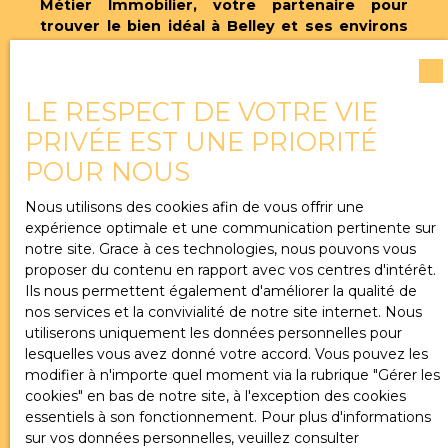
Métier Immobilier, votre partenaire pour
trouver le bien idéal à Belley et ses environs
ou en Chautagne.
LE RESPECT DE VOTRE VIE
PRIVÉE EST UNE PRIORITÉ
POUR NOUS
Ne manquez plus aucun
bien
correspondant à
Nous utilisons des cookies afin de vous offrir une
expérience optimale et une communication pertinente sur
votre recherche !
notre site. Grace à ces technologies, nous pouvons vous
proposer du contenu en rapport avec vos centres d'intérêt.
Ils nous permettent également d'améliorer la qualité de
Prénom
nos services et la convivialité de notre site internet. Nous
utiliserons uniquement les données personnelles pour
Nom
lesquelles vous avez donné votre accord. Vous pouvez les
modifier à n'importe quel moment via la rubrique ″Gérer les
cookies″ en bas de notre site, à l'exception des cookies
Email
essentiels à son fonctionnement. Pour plus d'informations
sur vos données personnelles, veuillez consulter