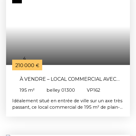
supplémentaire. C'est une opportunité à ne pas
manquer pour un investissement sécurisé et
rentable ! Charges annuelle de copropriété 231€/
anNe laissez pas passer cette occasion !
Contactez-nous dès aujourd'hui pour plus
d'informations ou pour organiser une visite.
Contact : RICHARD Aubin / Tel :06 13 96 15 16/ Mail
: aubin@metier-immobilier. frActivité excercée
sous statut d'agent commercial RSAC Bourg en
4
Bresse 879 410 678
210 000
€
À VENDRE – LOCAL COMMERCIAL AVEC
EMPLACEMENT STRATÉGIQUE
195
m²
belley 01300
VP162
Idéalement situé en entrée de ville sur un axe très
passant, ce local commercial de 195 m² de plain-
pied bénéficie d’un emplacement de premier
choix dans un secteur en plein essor, à proximité
des nouvelles résidences "La Vieille Porte", "La
résidence du Mail" et "L’Instant". Il offre une