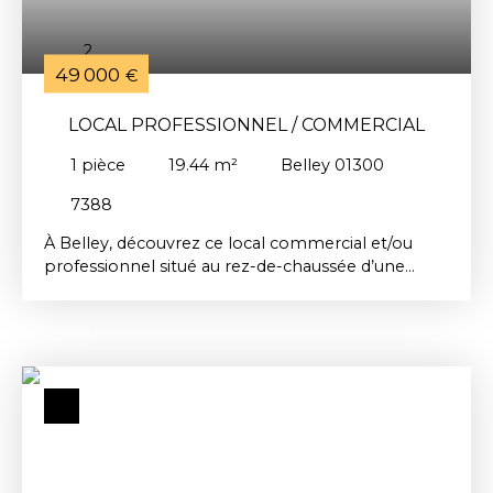
2
49 000
€
LOCAL PROFESSIONNEL / COMMERCIAL
1
pièce
19.44
m²
Belley 01300
7388
À Belley, découvrez ce local commercial et/ou
professionnel situé au rez-de-chaussée d’une
petite copropriété gérée bénévolement, offrant
un accès totalement indépendant. Récemment
rénové, il ne nécessite aucun travaux et bénéficie
d’une belle luminosité grâce à de nombreuses
ouvertures. Les charges de copropriété sont très
faibles, un atout rare pour un investissement
maîtrisé. L’immeuble est composé de 8 lots dont
4 lots principaux. Un bien idéal pour une activité
professionnelle, un bureau, un cabinet ou un