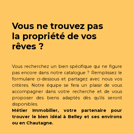
caractère, alliant avec justesse authenticité, confort
contemporain et prestations de grande qualité.
Dès l’entrée, le ton est donné : les volumes sont
généreux et la lumière omniprésente. La pièce de
Vous ne trouvez pas
vie, véritable cœur de la maison, séduit par sa
superbe hauteur cathédrale et ses larges
la propriété de vos
ouvertures orientées Est-Ouest, offrant un accès
rêves ?
direct à la terrasse et au jardin, avec en toile de
fond une vue dégagée imprenable sur la nature
environnante et les massifs montagneux. La
cuisine, entièrement équipée, s’ouvre
Vous recherchez un bien spécifique qui ne figure
harmonieusement sur le salon, créant un espace
pas encore dans notre catalogue ? Remplissez le
convivial et élégant. Ce niveau propose
formulaire ci-dessous et partagez avec nous vos
également un cellier, une buanderie et un WC
critères. Notre équipe se fera un plaisir de vous
indépendant. De plain-pied, une chambre avec
accompagner dans votre recherche et de vous
salle d’eau – utilisable en bureau – ainsi qu’un salon
proposer des biens adaptés dès qu’ils seront
télévision viennent compléter cet espace de vie
disponibles.
particulièrement fonctionnel. À l’étage,
Métier Immobilier, votre partenaire pour
l’agencement a été pensé avec soin : un hall
trouver le bien idéal à Belley et ses environs
dessert une première chambre avec dressing, un
ou en Chautagne.
WC séparé et une salle de bains. Une élégante
passerelle surplombant la pièce de vie mène à