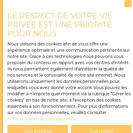
volumes, de lumière et de qualité de rénovation,
dans un cadre de vie privilégié.
LE RESPECT DE VOTRE VIE
Localisation
PRIVÉE EST UNE PRIORITÉ
Budget max (€)
POUR NOUS
Nous utilisons des cookies afin de vous offrir une
Surface min (m²)
expérience optimale et une communication pertinente sur
notre site. Grace à ces technologies, nous pouvons vous
proposer du contenu en rapport avec vos centres d'intérêt.
Pièces min
Ils nous permettent également d'améliorer la qualité de
nos services et la convivialité de notre site internet. Nous
utiliserons uniquement les données personnelles pour
J'accepte le traitement de mes données
lesquelles vous avez donné votre accord. Vous pouvez les
personnelles conformément au RGPD. Si vous ne
modifier à n'importe quel moment via la rubrique ″Gérer les
souhaitez pas faire l'objet de prospection
cookies″ en bas de notre site, à l'exception des cookies
commerciale par voie téléphonique, vous pouvez
essentiels à son fonctionnement. Pour plus d'informations
vous inscrire gratuitement sur la liste d'opposition
sur vos données personnelles, veuillez consulter
au démarchage téléphonique, prévu par l'article
notre politique de confidentialité
.
L223-1 du code de la consommation, sur le site
Internet www.bloctel.gouv.fr ou par courrier
Tout accepter
Tout refuser