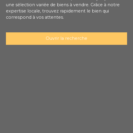
une sélection variée de biens à vendre. Grâce à notre
expertise locale, trouvez rapidement le bien qui
correspond à vos attentes.
Ouvrir la recherche
Type de bien
Ferme
Localisation
Budget max (€)
Surface min (m²)
Rechercher