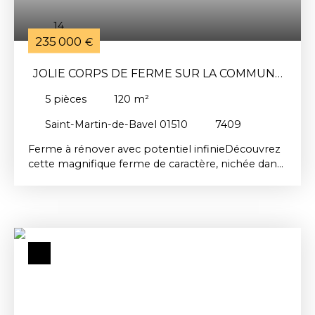
14
235 000
€
JOLIE CORPS DE FERME SUR LA COMMUNE
DE SAINT MARTIN DE BAVEL
5
pièces
120
m²
Saint-Martin-de-Bavel 01510
7409
Ferme à rénover avec potentiel infinieDécouvrez
cette magnifique ferme de caractère, nichée dans
un cadre idyllique, prête à être transformée en un
havre de paix. Avec une surface habitable de 120
m², cette propriété offre un espace de vie
généreux et une opportunité unique de créer un
intérieur à votre image. Cette ferme, située sur un
terrain de 1506 m² une partie est potentiellement
constructible CU en attente, est un véritable
paradis pour les amoureux de la nature. Le jardin,
exposé plein sud, est un écrin de verdure où vous
pourrez vous détendre, organiser des barbecues