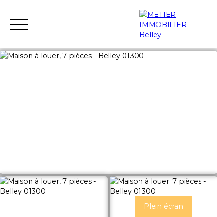
ACCUEIL
ACHETER
LOUER
VENDRE
GESTION LOC
Estimation
Plein écran