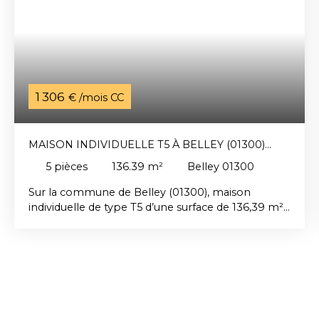
1 306
€ /mois CC
MAISON INDIVIDUELLE T5 À BELLEY (01300)
AVEC TERRAIN ET GARAGE
5
pièces
136.39
m²
Belley 01300
Sur la commune de Belley (01300), maison
individuelle de type T5 d’une surface de 136,39 m².
Elle se compose, au rez-de-chaussée, d’une
entrée, d’une cuisine ouverte sur le séjour, d’un
dégagement, d’un salon, d’une buanderie, d’une
salle de bains ainsi que de toilettes. À l’étage, vous
trouverez trois chambres, une salle d’eau et des
toilettes. Vous bénéficierez également d’un
garage de 45,36 m², d’une terrasse et d’un terrain.