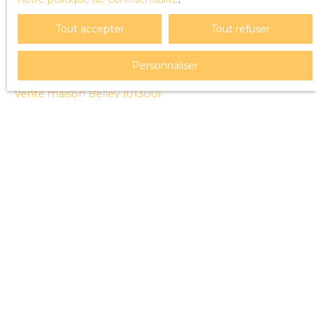
Tout accepter
Tout refuser
JE RECHERCHE UN BIEN
Personnaliser
Vente terrain Belley (01300)
Vente maison Belley (01300)
Location appartement Belley (01300)
Vente maison Valromey-sur-Séran (01260)
Vente maison Chindrieux (73310)
JE SUIS PROPRIÉTAIRE
Estimez votre bien
Vendre avec nous
Espace vendeur