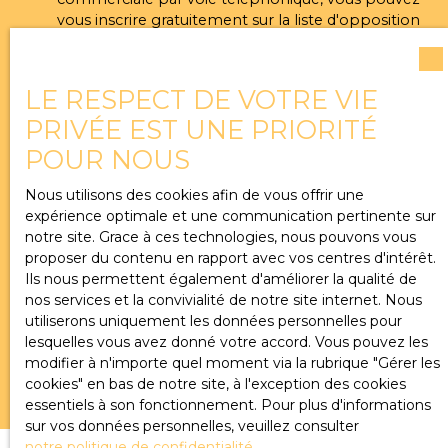
vous inscrire gratuitement sur la liste d'opposition
au démarchage téléphonique, prévu par l'article
L223-1 du code de la consommation, sur le site
Internet www.bloctel.gouv.fr ou par courrier
LE RESPECT DE VOTRE VIE
adressé à :
PRIVÉE EST UNE PRIORITÉ
Société Worldline, Service Bloctel, CS 61311, 41013
POUR NOUS
BLOIS CEDEX.
Nous utilisons des cookies afin de vous offrir une
Pour en savoir plus sur le traitement de vos
expérience optimale et une communication pertinente sur
données personnelles, veuillez consulter notre
notre site. Grace à ces technologies, nous pouvons vous
politique de confidentialité
.
proposer du contenu en rapport avec vos centres d'intérêt.
Ils nous permettent également d'améliorer la qualité de
nos services et la convivialité de notre site internet. Nous
utiliserons uniquement les données personnelles pour
Recevoir des annonces
lesquelles vous avez donné votre accord. Vous pouvez les
modifier à n'importe quel moment via la rubrique ″Gérer les
cookies″ en bas de notre site, à l'exception des cookies
essentiels à son fonctionnement. Pour plus d'informations
sur vos données personnelles, veuillez consulter
notre politique de confidentialité
.