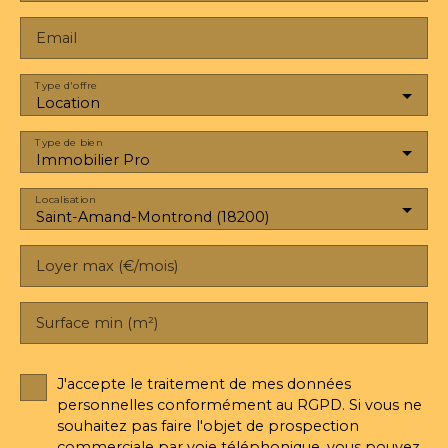
Email
Type d'offre
Location
Type de bien
Immobilier Pro
Localisation
Saint-Amand-Montrond (18200)
Loyer max (€/mois)
Surface min (m²)
J'accepte le traitement de mes données
personnelles conformément au RGPD. Si vous ne
souhaitez pas faire l'objet de prospection
commerciale par voie téléphonique, vous pouvez