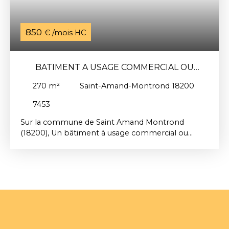
850
€ /mois HC
BATIMENT A USAGE COMMERCIAL OU
PROFESSIONNEL
270
m²
Saint-Amand-Montrond 18200
7453
Sur la commune de Saint Amand Montrond
(18200), Un bâtiment à usage commercial ou
professionnel, d'une surface total d'environ
270m². Il se compose au rez-de-chaussée, d'une
pièce de 57. 63m² accessible au public, d'un
toilette PMR ainsi que d'un hall, d'un sanitaire,
d'une douche, d'une pièce (non accessible au
public). A l'étage (réservé uniquement au code du
travail, pas de réception public), quatre bureaux,
une salle de réunion, une pièce, un accueil et des