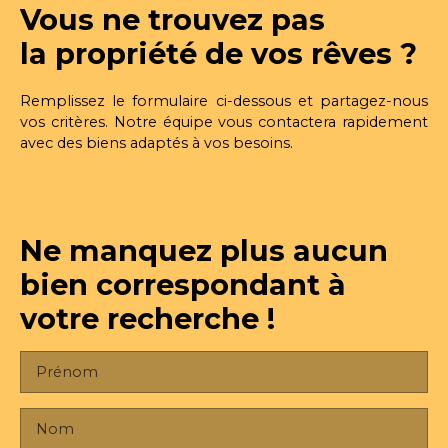
sanitaires et lave-mains. Le bâtiment dispose d'un
Vous ne trouvez pas
parking privé dont une place PMR et d'une
entrée accessible PMR ainsi que d'une cour
la propriété de vos rêves ?
clôturée privative. Loyer : 850€ par mois Réf 7453
Libre de suite
Remplissez le formulaire ci-dessous et partagez-nous
vos critères. Notre équipe vous contactera rapidement
avec des biens adaptés à vos besoins.
Ne manquez plus aucun
bien
correspondant à
votre recherche !
Prénom
Nom