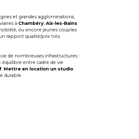
agnes et grandes agglomérations,
viaires à
Chambéry
,
Aix
-les-Bains
 mobilité, ou encore jeunes couples
 un rapport qualité/prix très
icie de nombreuses infrastructures :
 équilibre entre cadre de vie
f
.
Mettre en location un studio
té durable.